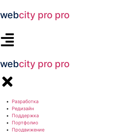
web
city
pro
pro
web
city
pro
pro
Разработка
Редизайн
Поддержка
Портфолио
Продвижение