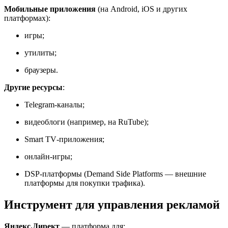
Мобильные
приложения
(на
Android,
iOS
и
других
платформах):
игры;
утилиты;
браузеры.
Другие
ресурсы
:
Telegram‑каналы;
видеоблоги
(например,
на
RuTube);
Smart
TV‑приложения;
онлайн‑игры;
DSP‑платформы
(Demand
Side
Platforms
— внешние
платформы
для
покупки
трафика).
Инструмент для управления рекламой
Яндекс.Директ
— платформа для: