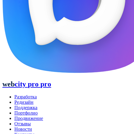
web
city
pro
pro
Разработка
Редизайн
Поддержка
Портфолио
Продвижение
Отзывы
Новости