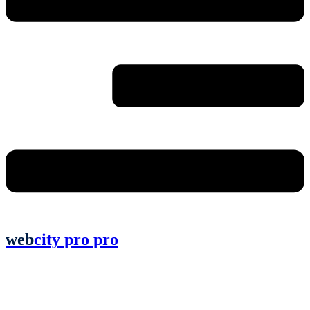
web
city
pro
pro